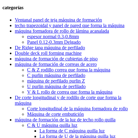
categorías
Ventanal panel de teja máquina de formación
techo trapezoidal y panel de pared que forma la máquina
máquina formadora de rollo de lámina acanalada
espesor normal 0.3-0.8mm
Panel 0.12-0.3mm Delgado
De Ridge tapa máquina de perfilado
Double deck roll forming machine
máquina de formación de cubiertas de piso
máquina de formación de correas de acero
C & Z rodillo correa que forma la máquina
C purlin máquina de perfilado
máquina de perfilado purlin Z
U purlin máquina de perfilado
V & L rollo de correa que forma la máquina
De corte longitudinal y de rodillo de corte que forma la
máquina
Corte longitudinal de la máquina formadora de rollo
Máquina de corte embutición
máquina de formación de la luz de techo rollo quilla
C & U máquina quilla luz
La forma de C máquina quilla luz
La forma de U de la máquina quilla luz