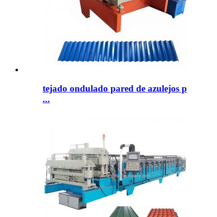
tejado ondulado pared de azulejos p
...