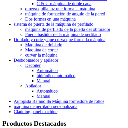
C & U máquina de doble capa
omega quilla luz que forma la máquina
máquina de formación de ángulo de la pared
Dos formas en una máquina
sistema de puerta de la máquina de perfilado
máquina de perfilado de la puerta del obturador
Puerta bastidor de la máquina de perfilado
Doblado y corte y que curva que forma la máquina
Máquina de doblado
Maquina de cortar
curvar la máquina
Desbobinador y apilador
Decoiler
Automático
hidráulico automático
Manual
Apilador
Automático
Manual
Autopista Barandilla Máquina formadora de rollos
máquina de perfilado personalizada
Cladding panel machine
Productos Destacados