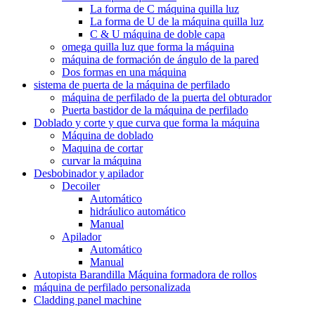
La forma de C máquina quilla luz
La forma de U de la máquina quilla luz
C & U máquina de doble capa
omega quilla luz que forma la máquina
máquina de formación de ángulo de la pared
Dos formas en una máquina
sistema de puerta de la máquina de perfilado
máquina de perfilado de la puerta del obturador
Puerta bastidor de la máquina de perfilado
Doblado y corte y que curva que forma la máquina
Máquina de doblado
Maquina de cortar
curvar la máquina
Desbobinador y apilador
Decoiler
Automático
hidráulico automático
Manual
Apilador
Automático
Manual
Autopista Barandilla Máquina formadora de rollos
máquina de perfilado personalizada
Cladding panel machine