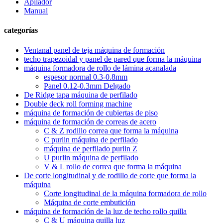
Apilador
Manual
categorías
Ventanal panel de teja máquina de formación
techo trapezoidal y panel de pared que forma la máquina
máquina formadora de rollo de lámina acanalada
espesor normal 0.3-0.8mm
Panel 0.12-0.3mm Delgado
De Ridge tapa máquina de perfilado
Double deck roll forming machine
máquina de formación de cubiertas de piso
máquina de formación de correas de acero
C & Z rodillo correa que forma la máquina
C purlin máquina de perfilado
máquina de perfilado purlin Z
U purlin máquina de perfilado
V & L rollo de correa que forma la máquina
De corte longitudinal y de rodillo de corte que forma la
máquina
Corte longitudinal de la máquina formadora de rollo
Máquina de corte embutición
máquina de formación de la luz de techo rollo quilla
C & U máquina quilla luz