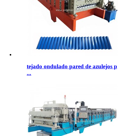
tejado ondulado pared de azulejos p
...