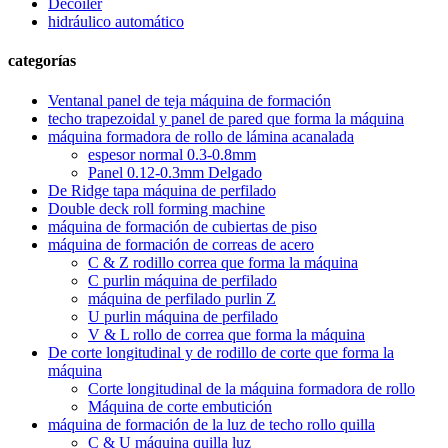
Decoiler
hidráulico automático
categorías
Ventanal panel de teja máquina de formación
techo trapezoidal y panel de pared que forma la máquina
máquina formadora de rollo de lámina acanalada
espesor normal 0.3-0.8mm
Panel 0.12-0.3mm Delgado
De Ridge tapa máquina de perfilado
Double deck roll forming machine
máquina de formación de cubiertas de piso
máquina de formación de correas de acero
C & Z rodillo correa que forma la máquina
C purlin máquina de perfilado
máquina de perfilado purlin Z
U purlin máquina de perfilado
V & L rollo de correa que forma la máquina
De corte longitudinal y de rodillo de corte que forma la
máquina
Corte longitudinal de la máquina formadora de rollo
Máquina de corte embutición
máquina de formación de la luz de techo rollo quilla
C & U máquina quilla luz