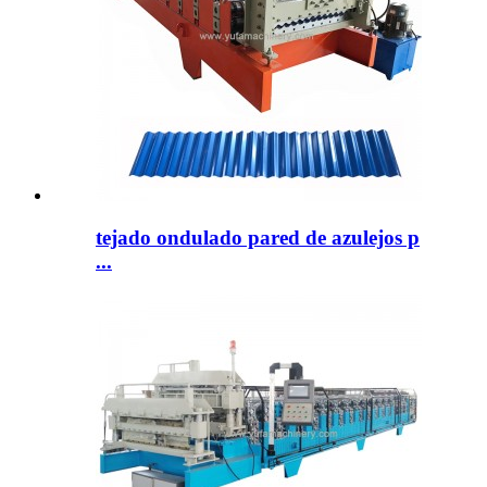
tejado ondulado pared de azulejos p
...