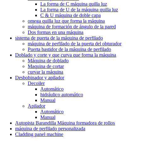
La forma de C máquina quilla luz
La forma de U de la máquina quilla luz
C & U máquina de doble capa
omega quilla luz que forma la máquina
máquina de formación de ángulo de la pared
Dos formas en una máquina
sistema de puerta de la máquina de perfilado
máquina de perfilado de la puerta del obturador
Puerta bastidor de la máquina de perfilado
Doblado y corte y que curva que forma la máquina
Máquina de doblado
Maquina de cortar
curvar la máquina
Desbobinador y apilador
Decoiler
Automático
hidráulico automático
Manual
Apilador
Automático
Manual
Autopista Barandilla Máquina formadora de rollos
máquina de perfilado personalizada
Cladding panel machine