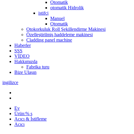
Otomatik
otomatik Hidrolik
istifçi
Manuel
Otomatik
Otokorkuluk Roll Şekillendirme Makinesi
Özelleştirilmiş haddeleme makinesi
Cladding panel machine
Haberler
SSS
VİDEO
Hakkımızda
Fabrika turu
Bize Ulaşın
ingilizce
Ev
Ürün:% s
Açıcı & İstifleme
Açıcı