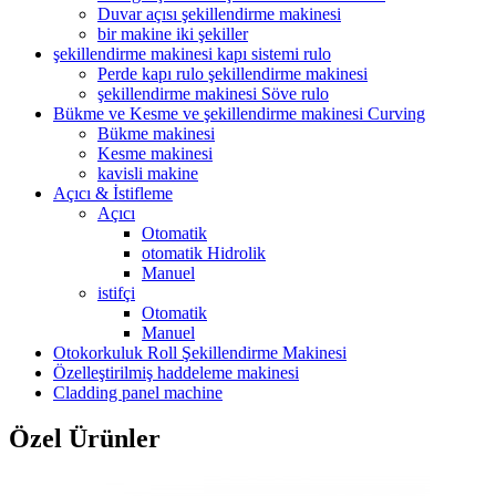
Duvar açısı şekillendirme makinesi
bir makine iki şekiller
şekillendirme makinesi kapı sistemi rulo
Perde kapı rulo şekillendirme makinesi
şekillendirme makinesi Söve rulo
Bükme ve Kesme ve şekillendirme makinesi Curving
Bükme makinesi
Kesme makinesi
kavisli makine
Açıcı & İstifleme
Açıcı
Otomatik
otomatik Hidrolik
Manuel
istifçi
Otomatik
Manuel
Otokorkuluk Roll Şekillendirme Makinesi
Özelleştirilmiş haddeleme makinesi
Cladding panel machine
Özel Ürünler