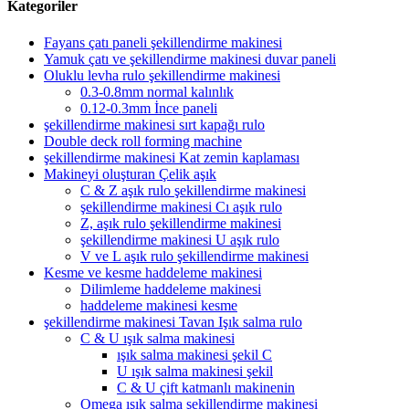
Kategoriler
Fayans çatı paneli şekillendirme makinesi
Yamuk çatı ve şekillendirme makinesi duvar paneli
Oluklu levha rulo şekillendirme makinesi
0.3-0.8mm normal kalınlık
0.12-0.3mm İnce paneli
şekillendirme makinesi sırt kapağı rulo
Double deck roll forming machine
şekillendirme makinesi Kat zemin kaplaması
Makineyi oluşturan Çelik aşık
C & Z aşık rulo şekillendirme makinesi
şekillendirme makinesi Cı aşık rulo
Z, aşık rulo şekillendirme makinesi
şekillendirme makinesi U aşık rulo
V ve L aşık rulo şekillendirme makinesi
Kesme ve kesme haddeleme makinesi
Dilimleme haddeleme makinesi
haddeleme makinesi kesme
şekillendirme makinesi Tavan Işık salma rulo
C & U ışık salma makinesi
ışık salma makinesi şekil C
U ışık salma makinesi şekil
C & U çift katmanlı makinenin
Omega ışık salma şekillendirme makinesi