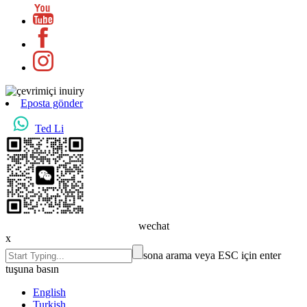
Eposta gönder
Ted Li
wechat
x
sona arama veya ESC için enter
tuşuna basın
English
Turkish