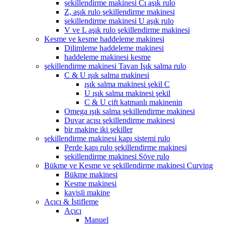
şekillendirme makinesi Cı aşık rulo
Z, aşık rulo şekillendirme makinesi
şekillendirme makinesi U aşık rulo
V ve L aşık rulo şekillendirme makinesi
Kesme ve kesme haddeleme makinesi
Dilimleme haddeleme makinesi
haddeleme makinesi kesme
şekillendirme makinesi Tavan Işık salma rulo
C & U ışık salma makinesi
ışık salma makinesi şekil C
U ışık salma makinesi şekil
C & U çift katmanlı makinenin
Omega ışık salma şekillendirme makinesi
Duvar açısı şekillendirme makinesi
bir makine iki şekiller
şekillendirme makinesi kapı sistemi rulo
Perde kapı rulo şekillendirme makinesi
şekillendirme makinesi Söve rulo
Bükme ve Kesme ve şekillendirme makinesi Curving
Bükme makinesi
Kesme makinesi
kavisli makine
Açıcı & İstifleme
Açıcı
Manuel