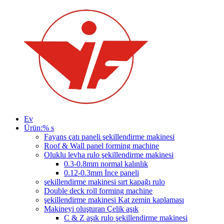
Ev
Ürün:% s
Fayans çatı paneli şekillendirme makinesi
Roof & Wall panel forming machine
Oluklu levha rulo şekillendirme makinesi
0.3-0.8mm normal kalınlık
0.12-0.3mm İnce paneli
şekillendirme makinesi sırt kapağı rulo
Double deck roll forming machine
şekillendirme makinesi Kat zemin kaplaması
Makineyi oluşturan Çelik aşık
C & Z aşık rulo şekillendirme makinesi