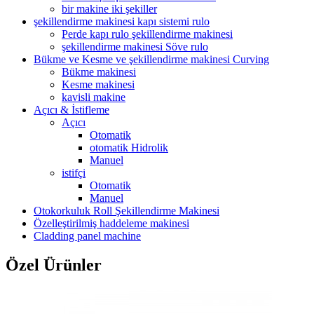
bir makine iki şekiller
şekillendirme makinesi kapı sistemi rulo
Perde kapı rulo şekillendirme makinesi
şekillendirme makinesi Söve rulo
Bükme ve Kesme ve şekillendirme makinesi Curving
Bükme makinesi
Kesme makinesi
kavisli makine
Açıcı & İstifleme
Açıcı
Otomatik
otomatik Hidrolik
Manuel
istifçi
Otomatik
Manuel
Otokorkuluk Roll Şekillendirme Makinesi
Özelleştirilmiş haddeleme makinesi
Cladding panel machine
Özel Ürünler