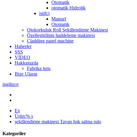
Otomatik
otomatik Hidrolik
istifçi
Manuel
Otomatik
Otokorkuluk Roll Şekillendirme Makinesi
Özelleştirilmiş haddeleme makinesi
Cladding panel machine
Haberler
SSS
VİDEO
Hakkımızda
Fabrika turu
Bize Ulaşın
ingilizce
Ev
Ürün:% s
şekillendirme makinesi Tavan Işık salma rulo
Kategoriler