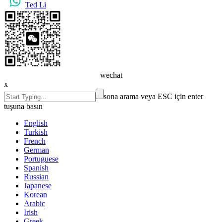
Ted Li
wechat
x
sona arama veya ESC için enter
tuşuna basın
English
Turkish
French
German
Portuguese
Spanish
Russian
Japanese
Korean
Arabic
Irish
Greek