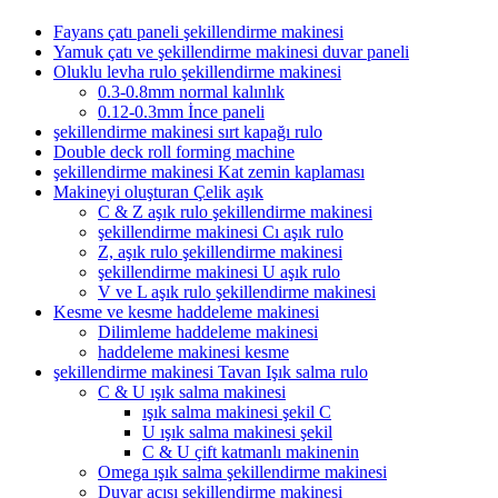
Fayans çatı paneli şekillendirme makinesi
Yamuk çatı ve şekillendirme makinesi duvar paneli
Oluklu levha rulo şekillendirme makinesi
0.3-0.8mm normal kalınlık
0.12-0.3mm İnce paneli
şekillendirme makinesi sırt kapağı rulo
Double deck roll forming machine
şekillendirme makinesi Kat zemin kaplaması
Makineyi oluşturan Çelik aşık
C & Z aşık rulo şekillendirme makinesi
şekillendirme makinesi Cı aşık rulo
Z, aşık rulo şekillendirme makinesi
şekillendirme makinesi U aşık rulo
V ve L aşık rulo şekillendirme makinesi
Kesme ve kesme haddeleme makinesi
Dilimleme haddeleme makinesi
haddeleme makinesi kesme
şekillendirme makinesi Tavan Işık salma rulo
C & U ışık salma makinesi
ışık salma makinesi şekil C
U ışık salma makinesi şekil
C & U çift katmanlı makinenin
Omega ışık salma şekillendirme makinesi
Duvar açısı şekillendirme makinesi