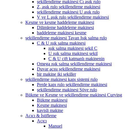
şekillendirme makinesi Cı aşık rulo
Z, aşık rulo şekillendirme makinesi
şekillendirme makinesi U aşık rulo
V ve L aşık rulo şekillendirme makinesi
Kesme ve kesme haddeleme makinesi
Dilimleme haddeleme makinesi
haddeleme makinesi kesme
şekillendirme makinesi Tavan Işık salma rulo
C & U ışık salma makinesi
ışık salma makinesi şekil C
U ışık salma makinesi şekil
C & U çift katmanlı makinenin
Omega ışık salma şekillendirme makinesi
Duvar açısı şekillendirme makinesi
bir makine iki şekiller
şekillendirme makinesi kapı sistemi rulo
Perde kapı rulo şekillendirme makinesi
şekillendirme makinesi Söve rulo
Bükme ve Kesme ve şekillendirme makinesi Curving
Bükme makinesi
Kesme makinesi
kavisli makine
Açıcı & İstifleme
Açıcı
Manuel