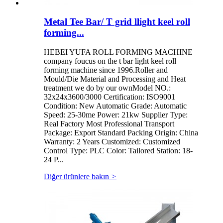
Metal Tee Bar/ T grid llight keel roll
forming...
HEBEI YUFA ROLL FORMING MACHINE
company foucus on the t bar light keel roll
forming machine since 1996.Roller and
Mould/Die Material and Processing and Heat
treatment we do by our ownModel NO.:
32x24x3600/3000 Certification: ISO9001
Condition: New Automatic Grade: Automatic
Speed: 25-30me Power: 21kw Supplier Type:
Real Factory Most Professional Transport
Package: Export Standard Packing Origin: China
Warranty: 2 Years Customized: Customized
Control Type: PLC Color: Tailored Station: 18-
24 P...
Diğer ürünlere bakın
>