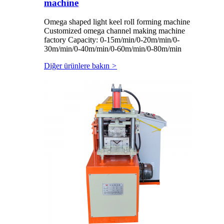
machine
Omega shaped light keel roll forming machine
Customized omega channel making machine
factory Capacity: 0-15m/min/0-20m/min/0-
30m/min/0-40m/min/0-60m/min/0-80m/min
Diğer ürünlere bakın
>