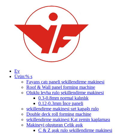
Ev
Ürün:% s
Fayans çatı paneli şekillendirme makinesi
Roof & Wall panel forming machine
Oluklu levha rulo şekillendirme makinesi
0.3-0.8mm normal kalınlık
0.12-0.3mm İnce paneli
şekillendirme makinesi sırt kapağı rulo
Double deck roll forming machine
şekillendirme makinesi Kat zemin kaplaması
Makineyi oluşturan Çelik aşık
C & Z aşık rulo şekillendirme makinesi