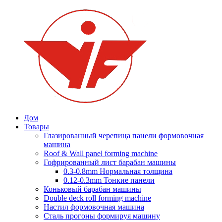
Дом
Товары
Глазированный черепица панели формовочная
машина
Roof & Wall panel forming machine
Гофрированный лист барабан машины
0.3-0.8mm Нормальная толщина
0.12-0.3mm Тонкие панели
Коньковый барабан машины
Double deck roll forming machine
Настил формовочная машина
Сталь прогоны формируя машину