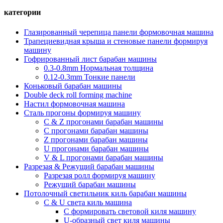
категории
Глазированный черепица панели формовочная машина
Трапециевидная крыша и стеновые панели формируя
машину
Гофрированный лист барабан машины
0.3-0.8mm Нормальная толщина
0.12-0.3mm Тонкие панели
Коньковый барабан машины
Double deck roll forming machine
Настил формовочная машина
Сталь прогоны формируя машину
С & Z прогонами барабан машины
С прогонами барабан машины
Z прогонами барабан машины
U прогонами барабан машины
V & L прогонами барабан машины
Разрезая & Режущий барабан машины
Разрезая ролл формируя машину
Режущий барабан машины
Потолочный светильник киль барабан машины
С & U света киль машина
C формировать световой киля машину
U-образный свет киля машины