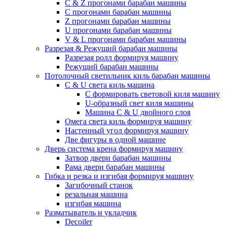
С & Z прогонами барабан машины
С прогонами барабан машины
Z прогонами барабан машины
U прогонами барабан машины
V & L прогонами барабан машины
Разрезая & Режущий барабан машины
Разрезая ролл формируя машину
Режущий барабан машины
Потолочный светильник киль барабан машины
С & U света киль машина
C формировать световой киля машину
U-образный свет киля машины
Машина C & U двойного слоя
Омега света киль формируя машину
Настенный угол формируя машину
Две фигуры в одной машине
Дверь система крена формируя машину
Затвор двери барабан машины
Рама двери барабан машины
Гибка и резка и изгибая формируя машину
Загибочный станок
резальная машина
изгибая машина
Разматыватель и укладчик
Decoiler