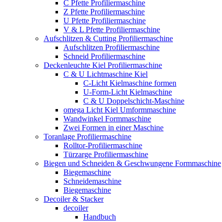
C Pfette Profiliermaschine
Z Pfette Profiliermaschine
U Pfette Profiliermaschine
V & L Pfette Profiliermaschine
Aufschlitzen & Cutting Profiliermaschine
Aufschlitzen Profiliermaschine
Schneid Profiliermaschine
Deckenleuchte Kiel Profiliermaschine
C & U Lichtmaschine Kiel
C-Licht Kielmaschine formen
U-Form-Licht Kielmaschine
C & U Doppelschicht-Maschine
omega Licht Kiel Umformmaschine
Wandwinkel Formmaschine
Zwei Formen in einer Maschine
Toranlage Profiliermaschine
Rolltor-Profiliermaschine
Türzarge Profiliermaschine
Biegen und Schneiden & Geschwungene Formmaschine
Biegemaschine
Schneidemaschine
Biegemaschine
Decoiler & Stacker
decoiler
Handbuch