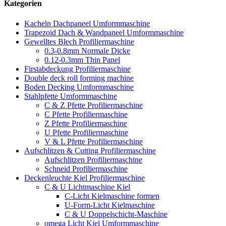
Kategorien
Kacheln Dachpaneel Umformmaschine
Trapezoid Dach & Wandpaneel Umformmaschine
Gewelltes Blech Profiliermaschine
0.3-0.8mm Normale Dicke
0.12-0.3mm Thin Panel
Firstabdeckung Profiliermaschine
Double deck roll forming machine
Boden Decking Umformmaschine
Stahlpfette Umformmaschine
C & Z Pfette Profiliermaschine
C Pfette Profiliermaschine
Z Pfette Profiliermaschine
U Pfette Profiliermaschine
V & L Pfette Profiliermaschine
Aufschlitzen & Cutting Profiliermaschine
Aufschlitzen Profiliermaschine
Schneid Profiliermaschine
Deckenleuchte Kiel Profiliermaschine
C & U Lichtmaschine Kiel
C-Licht Kielmaschine formen
U-Form-Licht Kielmaschine
C & U Doppelschicht-Maschine
omega Licht Kiel Umformmaschine