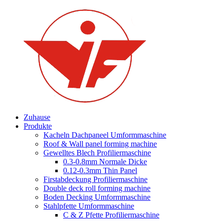
Zuhause
Produkte
Kacheln Dachpaneel Umformmaschine
Roof & Wall panel forming machine
Gewelltes Blech Profiliermaschine
0.3-0.8mm Normale Dicke
0.12-0.3mm Thin Panel
Firstabdeckung Profiliermaschine
Double deck roll forming machine
Boden Decking Umformmaschine
Stahlpfette Umformmaschine
C & Z Pfette Profiliermaschine