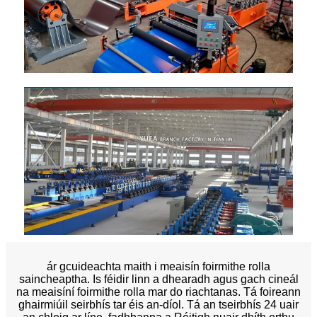
ár gcuideachta maith i meaisín foirmithe rolla
saincheaptha. Is féidir linn a dhearadh agus gach cineál
na meaisíní foirmithe rolla mar do riachtanas. Tá foireann
ghairmiúil seirbhís tar éis an-díol. Tá an tseirbhís 24 uair