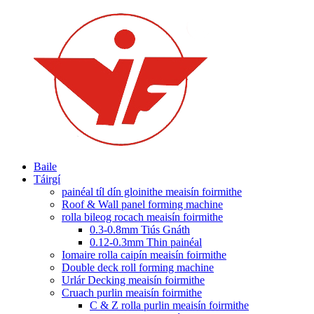
Baile
Táirgí
painéal tíl dín gloinithe meaisín foirmithe
Roof & Wall panel forming machine
rolla bileog rocach meaisín foirmithe
0.3-0.8mm Tiús Gnáth
0.12-0.3mm Thin painéal
Iomaire rolla caipín meaisín foirmithe
Double deck roll forming machine
Urlár Decking meaisín foirmithe
Cruach purlin meaisín foirmithe
C & Z rolla purlin meaisín foirmithe