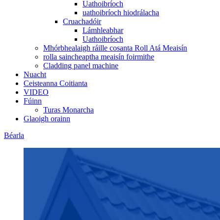
Uathoibríoch
uathoibríoch hiodrálacha
Cruachadóir
Lámhleabhar
Uathoibríoch
Mhórbhealaigh ráille cosanta Roll Atá Meaisín
rolla saincheaptha meaisín foirmithe
Cladding panel machine
Nuacht
Ceisteanna Coitianta
VIDEO
Fúinn
Turas Monarcha
Glaoigh orainn
Béarla