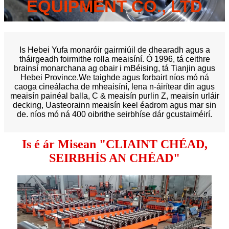
EQUIPMENT CO., LTD
Is Hebei Yufa monaróir gairmiúil de dhearadh agus a
tháirgeadh foirmithe rolla meaisíní. Ó 1996, tá ceithre
brainsí monarchana ag obair i mBéising, tá Tianjin agus
Hebei Province.We taighde agus forbairt níos mó ná
caoga cineálacha de mheaisíní, lena n-áirítear dín agus
meaisín painéal balla, C & meaisín purlin Z, meaisín urláir
decking, Uasteorainn meaisín keel éadrom agus mar sin
de. níos mó ná 400 oibrithe seirbhíse dár gcustaiméirí.
Is é ár Misean "CLIAINT CHÉAD,
SEIRBHÍS AN CHÉAD"