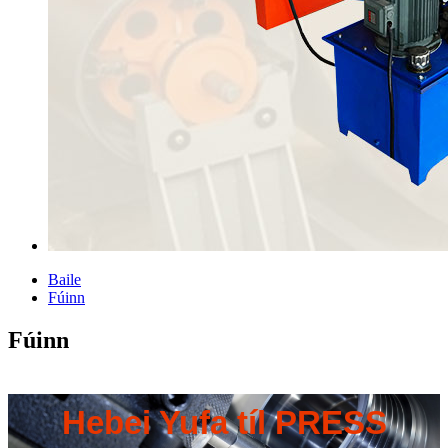
Baile
Fúinn
Fúinn
Hebei Yufa tíl PRESS