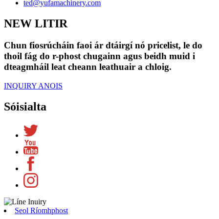
ted@yufamachinery.com
NEW LITIR
Chun fiosrúcháin faoi ár dtáirgí nó pricelist, le do
thoil fág do r-phost chugainn agus beidh muid i
dteagmháil leat cheann leathuair a chloig.
INQUIRY ANOIS
Sóisialta
Seol Ríomhphost