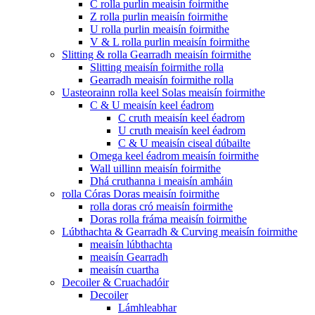
C rolla purlin meaisín foirmithe
Z rolla purlin meaisín foirmithe
U rolla purlin meaisín foirmithe
V & L rolla purlin meaisín foirmithe
Slitting & rolla Gearradh meaisín foirmithe
Slitting meaisín foirmithe rolla
Gearradh meaisín foirmithe rolla
Uasteorainn rolla keel Solas meaisín foirmithe
C & U meaisín keel éadrom
C cruth meaisín keel éadrom
U cruth meaisín keel éadrom
C & U meaisín ciseal dúbailte
Omega keel éadrom meaisín foirmithe
Wall uillinn meaisín foirmithe
Dhá cruthanna i meaisín amháin
rolla Córas Doras meaisín foirmithe
rolla doras cró meaisín foirmithe
Doras rolla fráma meaisín foirmithe
Lúbthachta & Gearradh & Curving meaisín foirmithe
meaisín lúbthachta
meaisín Gearradh
meaisín cuartha
Decoiler & Cruachadóir
Decoiler
Lámhleabhar