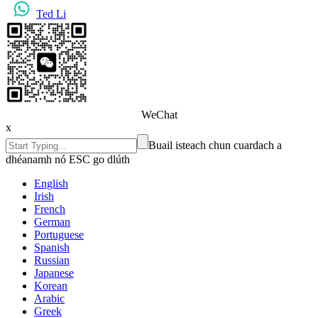
Ted Li
WeChat
x
Buail isteach chun cuardach a
dhéanamh nó ESC go dlúth
English
Irish
French
German
Portuguese
Spanish
Russian
Japanese
Korean
Arabic
Greek