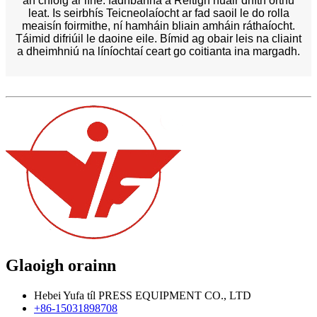
an chloig ar líne. fadhbanna a Réitigh nuair dhíth orthu
leat. Is seirbhís Teicneolaíocht ar fad saoil le do rolla
meaisín foirmithe, ní hamháin bliain amháin ráthaíocht.
Táimid difriúil le daoine eile. Bímid ag obair leis na cliaint
a dheimhniú na líníochtaí ceart go coitianta ina margadh.
Glaoigh orainn
Hebei Yufa tíl PRESS EQUIPMENT CO., LTD
+86-15031898708